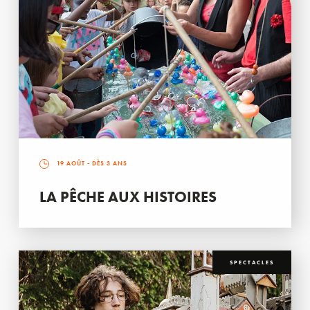
19 AOÛT
- DÈS 3 ANS
LA PÊCHE AUX HISTOIRES
SPECTACLES