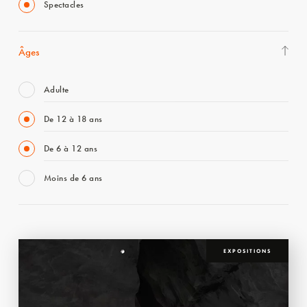
Spectacles
Âges
Adulte
De 12 à 18 ans
De 6 à 12 ans
Moins de 6 ans
EXPOSITIONS