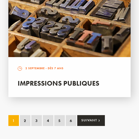
2 SEPTEMBRE
- DÈS 7 ANS
IMPRESSIONS PUBLIQUES
›
1
2
3
4
5
6
SUIVANT