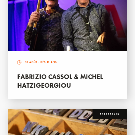
30 AOÛT
- DÈS 11 ANS
FABRIZIO CASSOL & MICHEL
HATZIGEORGIOU
SPECTACLES