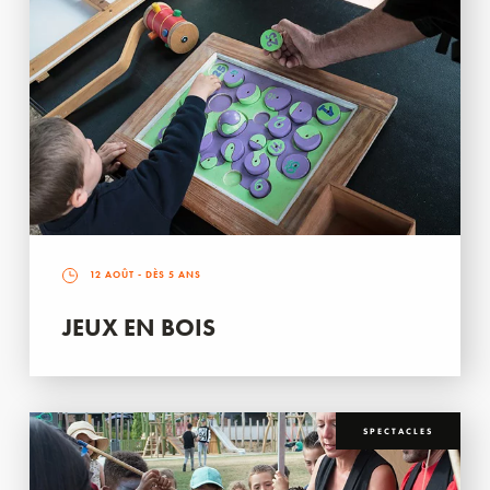
12 AOÛT
- DÈS 5 ANS
JEUX EN BOIS
SPECTACLES