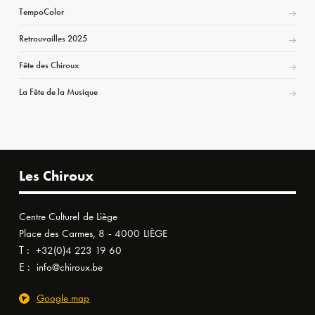
TempoColor
Retrouvailles 2025
Fête des Chiroux
La Fête de la Musique
Les Chiroux
Centre Culturel de Liège
Place des Carmes, 8 - 4000 LIÈGE
T :
+32(0)4 223 19 60
E :
info@chiroux.be
Google map