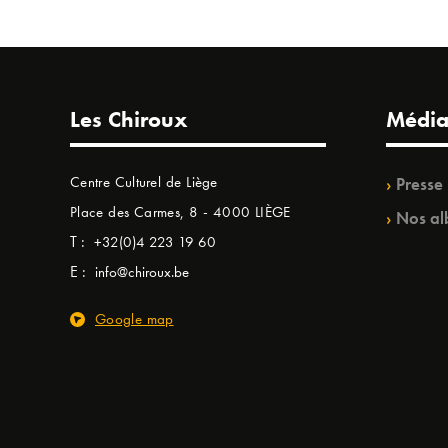
Les Chiroux
Média
Centre Culturel de Liège
Presse
Place des Carmes, 8 - 4000 LIÈGE
Nos al
T :
+32(0)4 223 19 60
E :
info@chiroux.be
Google map