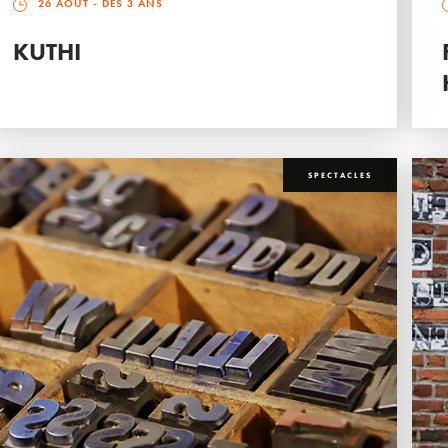
26 AOÛT
- DÈS 3 ANS
KUTHI
SPECTACLES