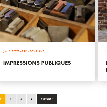
2 SEPTEMBRE
- DÈS 7 ANS
IMPRESSIONS PUBLIQUES
›
1
2
3
4
SUIVANT