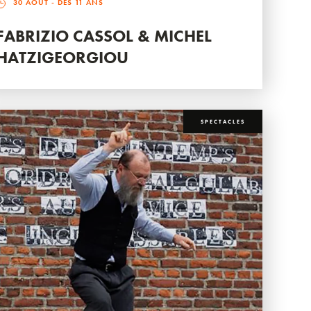
30 AOÛT
- DÈS 11 ANS
FABRIZIO CASSOL & MICHEL
HATZIGEORGIOU
SPECTACLES