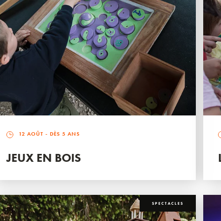
12 AOÛT
- DÈS 5 ANS
JEUX EN BOIS
SPECTACLES