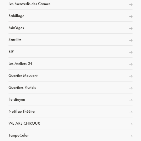
Les Mercredis des Carmes
Babillage
Mix’âges
Satellite
BIP
Les Ateliers 04
Quartier Mouvant
Quartiers Pluriels
Ilo citoyen
Noël au Théâtre
WE ARE CHIROUX
TempoColor