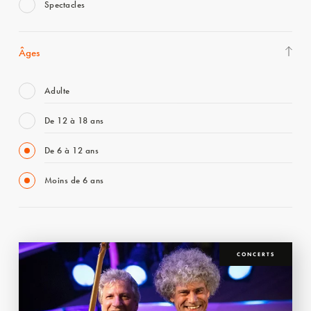
Spectacles
Âges
Adulte
De 12 à 18 ans
De 6 à 12 ans
Moins de 6 ans
CONCERTS