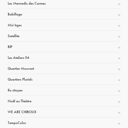
Les Mercredis des Carmes
Babillage
Mix’âges
Satellite
BIP
Les Ateliers 04
Quartier Mouvant
Quartiers Pluriels
Ilo citoyen
Noël au Théâtre
WE ARE CHIROUX
TempoColor