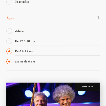
Spectacles
Âges
Adulte
De 12 à 18 ans
De 6 à 12 ans
Moins de 6 ans
CONCERTS