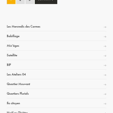
Les Mercredis des Carmes
Babillage
Mix’âges
Satellite
BIP
Les Ateliers 04
Quartier Mouvant
Quartiers Pluriels
Ilo citoyen
Noël au Théâtre