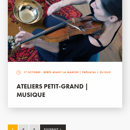
17 OCTOBRE
- BÉBÉS AVANT LA MARCHE | PRÉNATAL | EN DUO
ATELIERS PETIT-GRAND |
MUSIQUE
›
1
2
3
SUIVANT