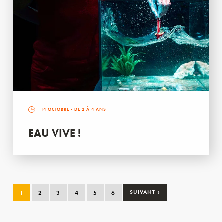
14 OCTOBRE
- DE 2 À 4 ANS
EAU VIVE !
›
1
2
3
4
5
6
SUIVANT