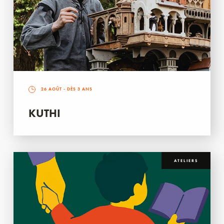
26 AOÛT
- DÈS 3 ANS
KUTHI
ATELIERS