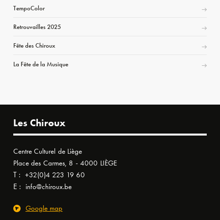
TempoColor
Retrouvailles 2025
Fête des Chiroux
La Fête de la Musique
Les Chiroux
Centre Culturel de Liège
Place des Carmes, 8 - 4000 LIÈGE
T :
+32(0)4 223 19 60
E :
info@chiroux.be
Google map