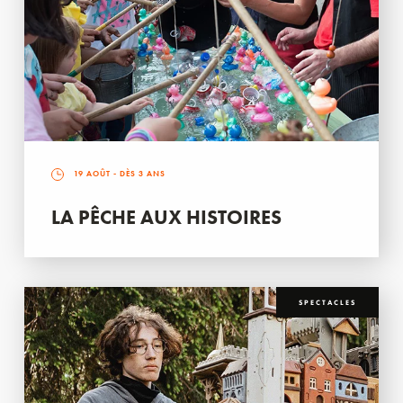
19 AOÛT
- DÈS 3 ANS
LA PÊCHE AUX HISTOIRES
SPECTACLES