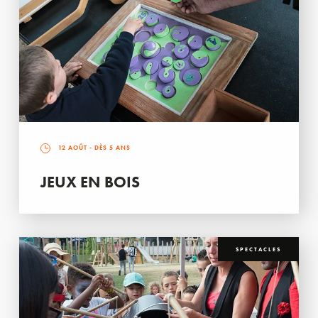
12 AOÛT
- DÈS 5 ANS
JEUX EN BOIS
SPECTACLES