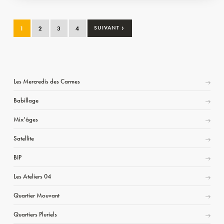
›
1
2
3
4
SUIVANT
Les Mercredis des Carmes
Babillage
Mix’âges
Satellite
BIP
Les Ateliers 04
Quartier Mouvant
Quartiers Pluriels