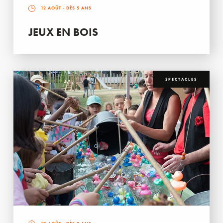
12 AOÛT
- DÈS 5 ANS
JEUX EN BOIS
SPECTACLES