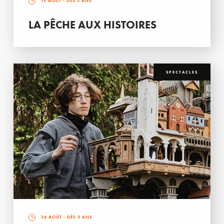
19 AOÛT
- DÈS 3 ANS
LA PÊCHE AUX HISTOIRES
SPECTACLES
26 AOÛT
- DÈS 3 ANS