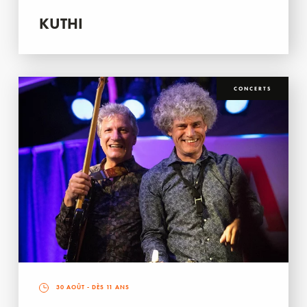
KUTHI
CONCERTS
30 AOÛT
- DÈS 11 ANS