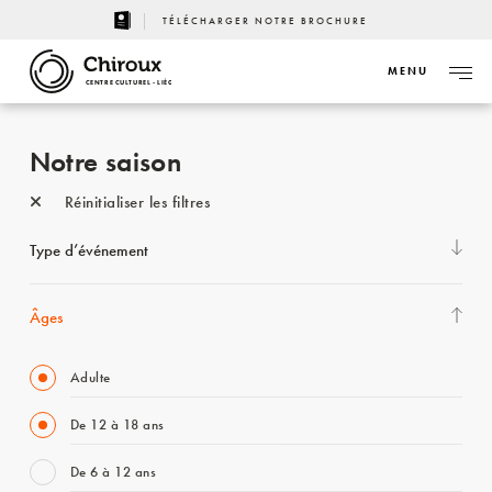
TÉLÉCHARGER NOTRE BROCHURE
MENU
CENTRE CULTUREL - LIÈGE
Notre saison
Réinitialiser les filtres
Type d’événement
Âges
Adulte
De 12 à 18 ans
De 6 à 12 ans