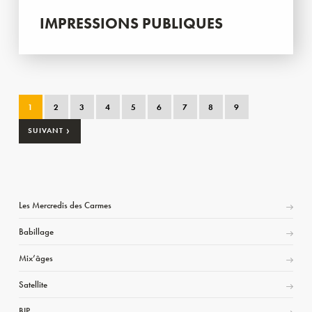
IMPRESSIONS PUBLIQUES
1
2
3
4
5
6
7
8
9
›
SUIVANT
Les Mercredis des Carmes
Babillage
Mix’âges
Satellite
BIP