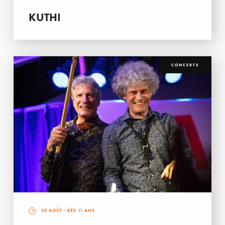
KUTHI
CONCERTS
30 AOÛT
- DÈS 11 ANS