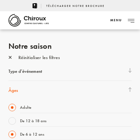
TÉLÉCHARGER NOTRE BROCHURE
MENU
CENTRE CULTUREL - LIÈGE
Notre saison
Réinitialiser les filtres
Type d’événement
Âges
Adulte
De 12 à 18 ans
De 6 à 12 ans