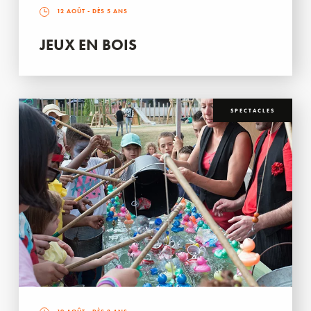
12 AOÛT
- DÈS 5 ANS
JEUX EN BOIS
SPECTACLES