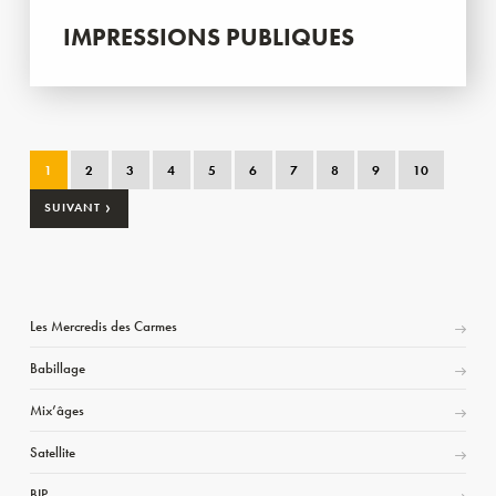
IMPRESSIONS PUBLIQUES
1
2
3
4
5
6
7
8
9
10
›
SUIVANT
Les Mercredis des Carmes
Babillage
Mix’âges
Satellite
BIP