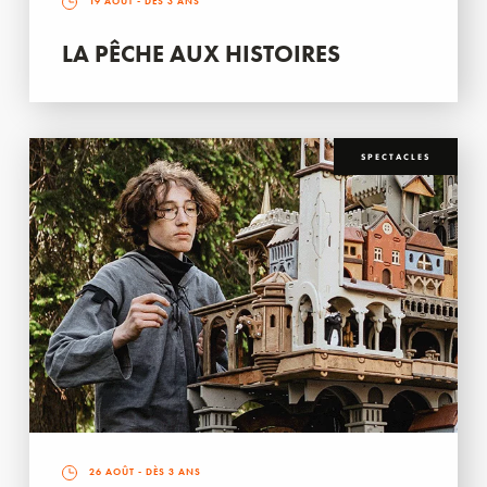
19 AOÛT
- DÈS 3 ANS
LA PÊCHE AUX HISTOIRES
SPECTACLES
26 AOÛT
- DÈS 3 ANS