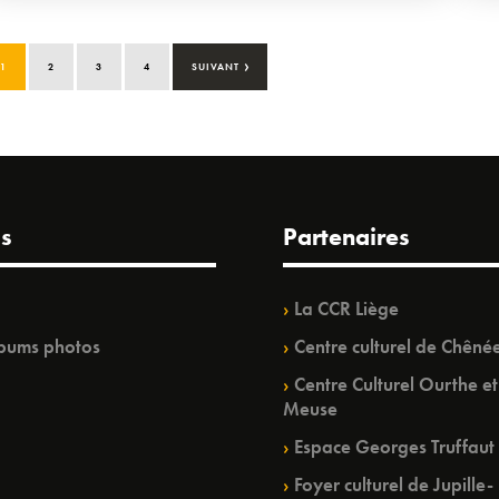
›
1
2
3
4
SUIVANT
s
Partenaires
La CCR Liège
bums photos
Centre culturel de Chêné
Centre Culturel Ourthe et
Meuse
Espace Georges Truffaut
Foyer culturel de Jupille-