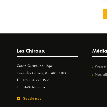
Les Chiroux
Média
Centre Culturel de Liège
Presse
Place des Carmes, 8 - 4000 LIÈGE
Nos al
T :
+32(0)4 223 19 60
E :
info@chiroux.be
Google map