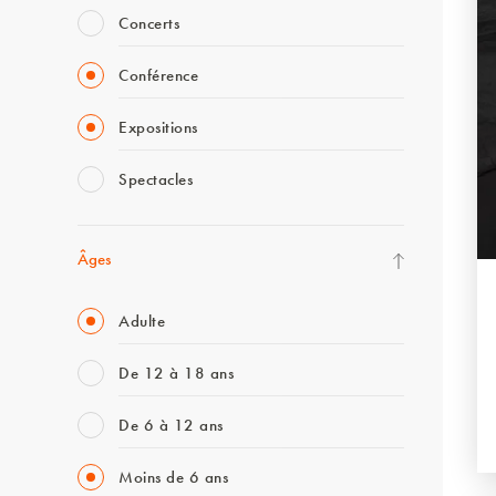
Concerts
Conférence
Expositions
Spectacles
Âges
Adulte
De 12 à 18 ans
De 6 à 12 ans
Moins de 6 ans