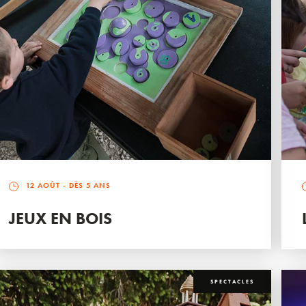
12 AOÛT
- DÈS 5 ANS
JEUX EN BOIS
SPECTACLES