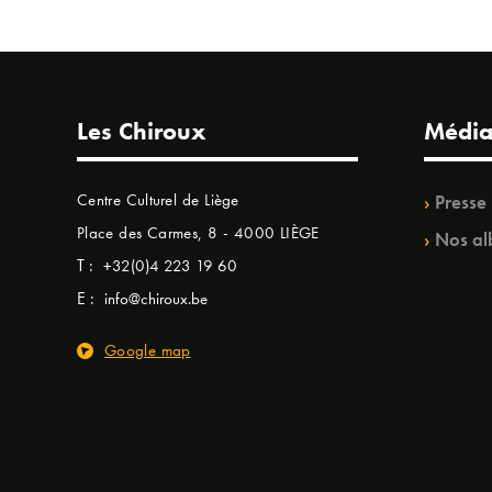
Les Chiroux
Média
Centre Culturel de Liège
Presse
Place des Carmes, 8 - 4000 LIÈGE
Nos al
T :
+32(0)4 223 19 60
E :
info@chiroux.be
Google map