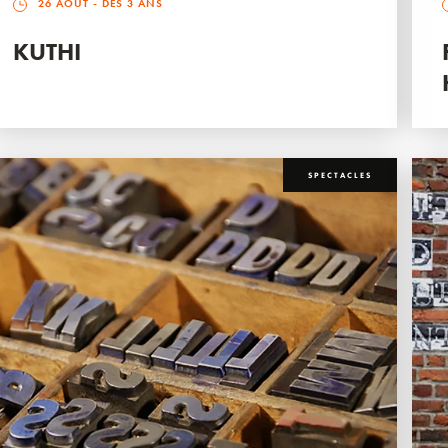
26 AOÛT
- DÈS 3 ANS
KUTHI
SPECTACLES