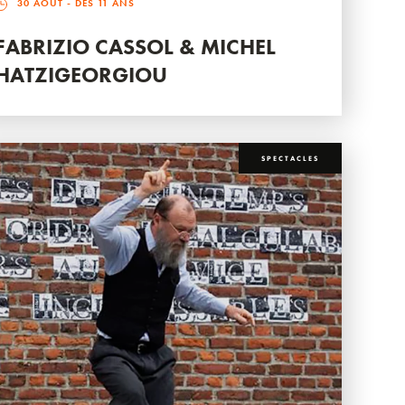
30 AOÛT
- DÈS 11 ANS
FABRIZIO CASSOL & MICHEL
HATZIGEORGIOU
SPECTACLES