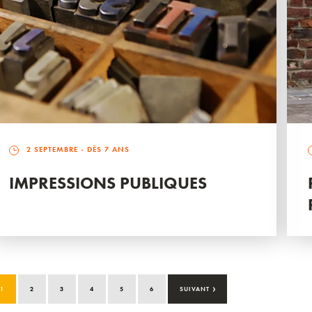
2 SEPTEMBRE
- DÈS 7 ANS
IMPRESSIONS PUBLIQUES
›
1
2
3
4
5
6
SUIVANT