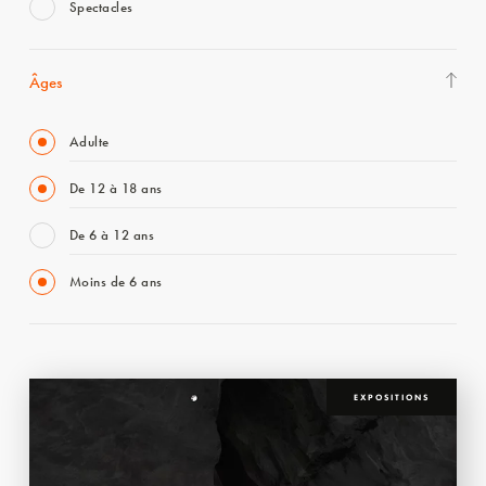
Spectacles
Âges
Adulte
De 12 à 18 ans
De 6 à 12 ans
Moins de 6 ans
EXPOSITIONS