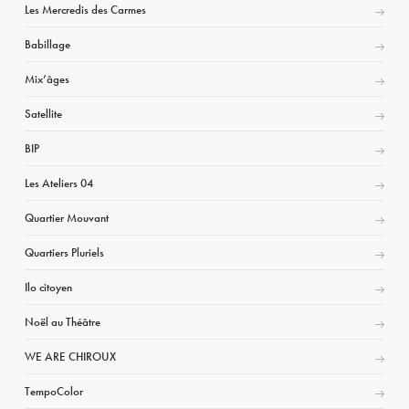
Les Mercredis des Carmes
Babillage
Mix’âges
Satellite
BIP
Les Ateliers 04
Quartier Mouvant
Quartiers Pluriels
Ilo citoyen
Noël au Théâtre
WE ARE CHIROUX
TempoColor