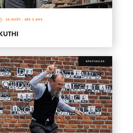
26 AOÛT
- DÈS 3 ANS
KUTHI
SPECTACLES