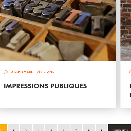
2 SEPTEMBRE
- DÈS 7 ANS
IMPRESSIONS PUBLIQUES
›
1
2
3
4
5
6
7
8
9
SUIVANT