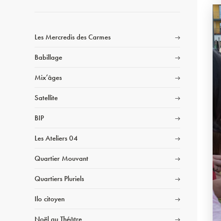
Les Mercredis des Carmes
Babillage
Mix’âges
Satellite
BIP
Les Ateliers 04
Quartier Mouvant
Quartiers Pluriels
Ilo citoyen
Noël au Théâtre