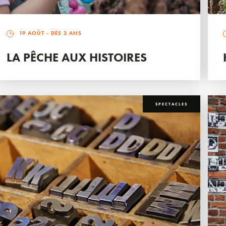
19 AOÛT
- DÈS 3 ANS
LA PÊCHE AUX HISTOIRES
SPECTACLES