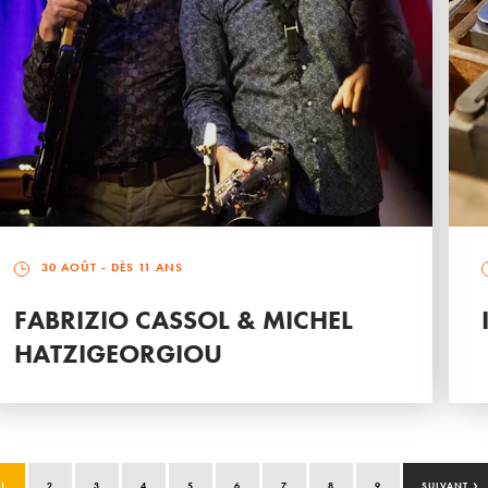
30 AOÛT
- DÈS 11 ANS
FABRIZIO CASSOL & MICHEL
HATZIGEORGIOU
›
1
2
3
4
5
6
7
8
9
SUIVANT