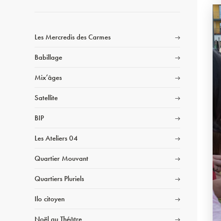
Les Mercredis des Carmes
Babillage
Mix’âges
Satellite
BIP
Les Ateliers 04
Quartier Mouvant
Quartiers Pluriels
Ilo citoyen
Noël au Théâtre