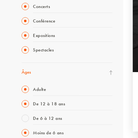
Concerts
Conférence
Expositions
Spectacles
Âges
Adulte
De 12 à 18 ans
De 6 à 12 ans
Moins de 6 ans