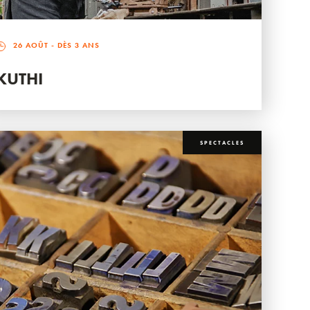
26 AOÛT
- DÈS 3 ANS
KUTHI
SPECTACLES