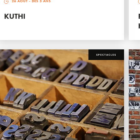
26 AOÛT
- DÈS 3 ANS
KUTHI
SPECTACLES