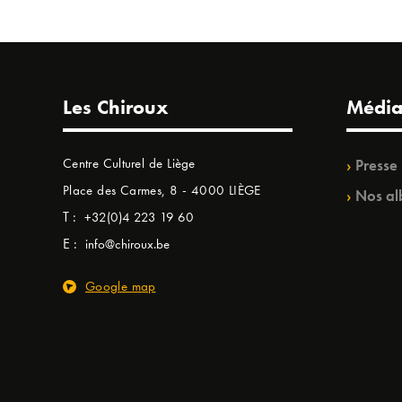
Les Chiroux
Média
Centre Culturel de Liège
Presse
Place des Carmes, 8 - 4000 LIÈGE
Nos al
T :
+32(0)4 223 19 60
E :
info@chiroux.be
Google map