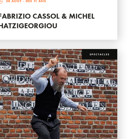
30 AOÛT
- DÈS 11 ANS
FABRIZIO CASSOL & MICHEL
HATZIGEORGIOU
SPECTACLES