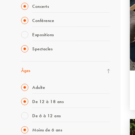
Concerts
Conférence
Expositions
Spectacles
Âges
Adulte
De 12 à 18 ans
De 6 à 12 ans
Moins de 6 ans