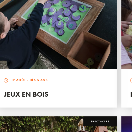
12 AOÛT
- DÈS 5 ANS
JEUX EN BOIS
SPECTACLES