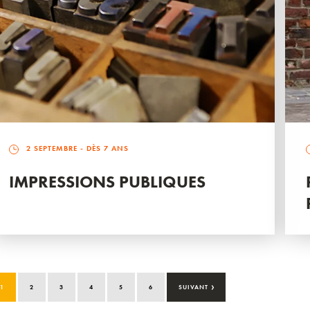
2 SEPTEMBRE
- DÈS 7 ANS
IMPRESSIONS PUBLIQUES
›
1
2
3
4
5
6
SUIVANT