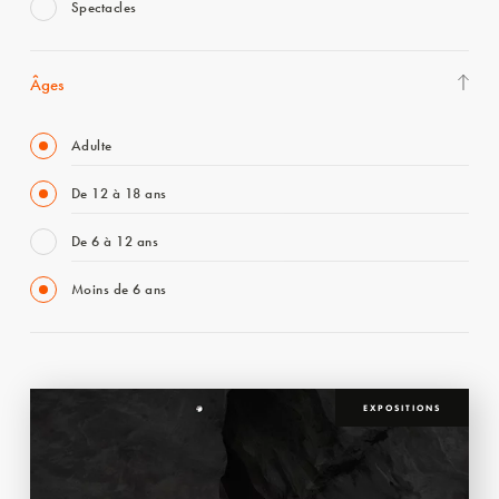
Spectacles
Âges
Adulte
De 12 à 18 ans
De 6 à 12 ans
Moins de 6 ans
EXPOSITIONS