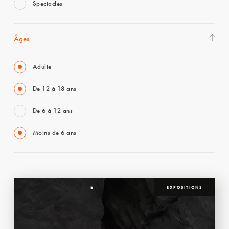
Spectacles
Âges
Adulte
De 12 à 18 ans
De 6 à 12 ans
Moins de 6 ans
EXPOSITIONS