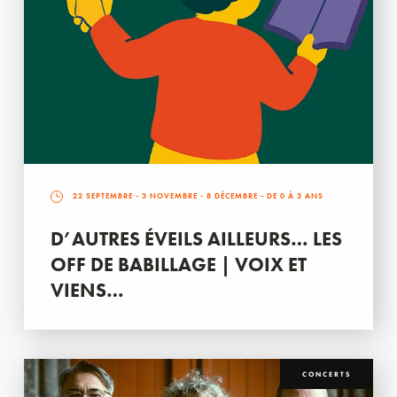
22 SEPTEMBRE
-
3 NOVEMBRE
-
8 DÉCEMBRE
- DE 0 À 3 ANS
D’AUTRES ÉVEILS AILLEURS… LES
OFF DE BABILLAGE | VOIX ET
VIENS…
CONCERTS