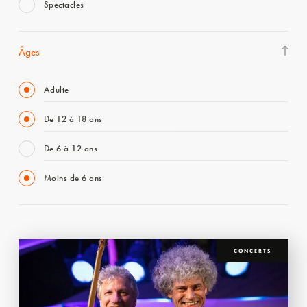
Spectacles
Âges
Adulte
De 12 à 18 ans
De 6 à 12 ans
Moins de 6 ans
CONCERTS