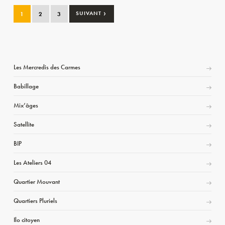
›
1
2
3
SUIVANT
Les Mercredis des Carmes
Babillage
Mix’âges
Satellite
BIP
Les Ateliers 04
Quartier Mouvant
Quartiers Pluriels
Ilo citoyen