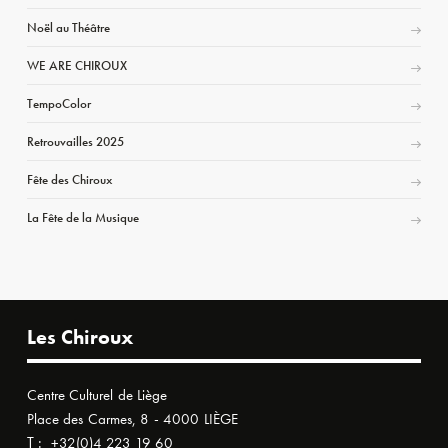
Noël au Théâtre
WE ARE CHIROUX
TempoColor
Retrouvailles 2025
Fête des Chiroux
La Fête de la Musique
Les Chiroux
Centre Culturel de Liège
Place des Carmes, 8 - 4000 LIÈGE
T :
+32(0)4 223 19 60