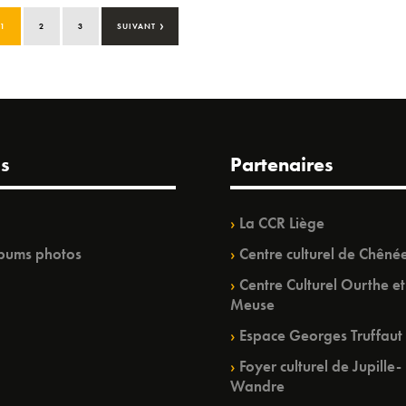
›
1
2
3
SUIVANT
s
Partenaires
La CCR Liège
bums photos
Centre culturel de Chêné
Centre Culturel Ourthe et
Meuse
Espace Georges Truffaut
Foyer culturel de Jupille-
Wandre