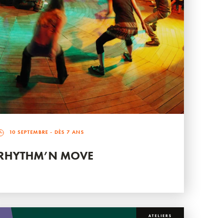
10 SEPTEMBRE
- DÈS 7 ANS
RHYTHM’N MOVE
ATELIERS