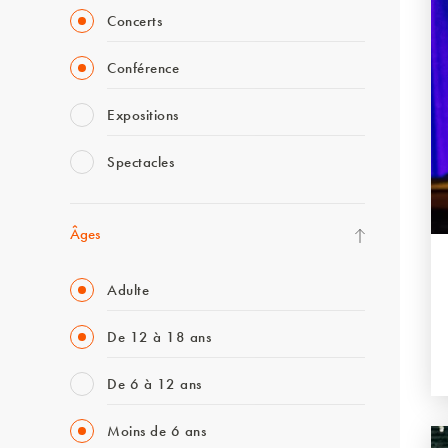
Concerts
Conférence
Expositions
Spectacles
Âges
Adulte
De 12 à 18 ans
De 6 à 12 ans
Moins de 6 ans