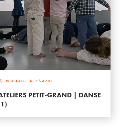
10 OCTOBRE
- DE 2 À 3 ANS
ATELIERS PETIT-GRAND | DANSE
(1)