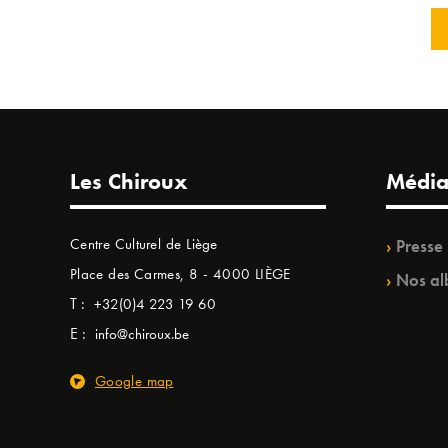
Les Chiroux
Média
Centre Culturel de Liège
Presse
Place des Carmes, 8 - 4000 LIÈGE
Nos al
T :
+32(0)4 223 19 60
E :
info@chiroux.be
Google map