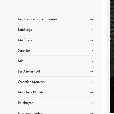
Les Mercredis des Carmes
Babillage
Mix’âges
Satellite
BIP
Les Ateliers 04
Quartier Mouvant
Quartiers Pluriels
Ilo citoyen
Noël au Théâtre