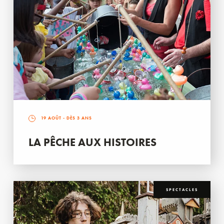
19 AOÛT
- DÈS 3 ANS
LA PÊCHE AUX HISTOIRES
SPECTACLES