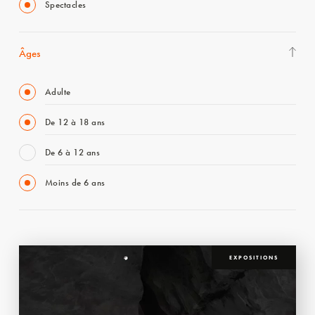
Spectacles
Âges
Adulte
De 12 à 18 ans
De 6 à 12 ans
Moins de 6 ans
EXPOSITIONS