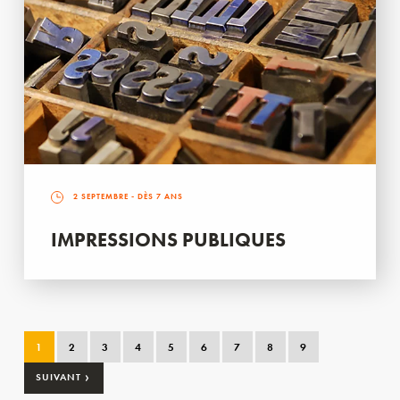
2 SEPTEMBRE
- DÈS 7 ANS
IMPRESSIONS PUBLIQUES
1
2
3
4
5
6
7
8
9
›
SUIVANT