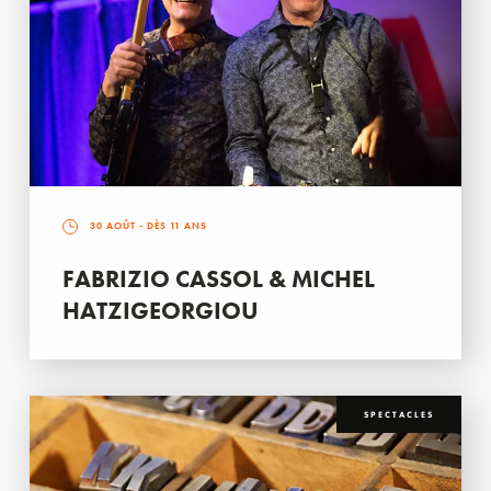
30 AOÛT
- DÈS 11 ANS
FABRIZIO CASSOL & MICHEL
HATZIGEORGIOU
SPECTACLES