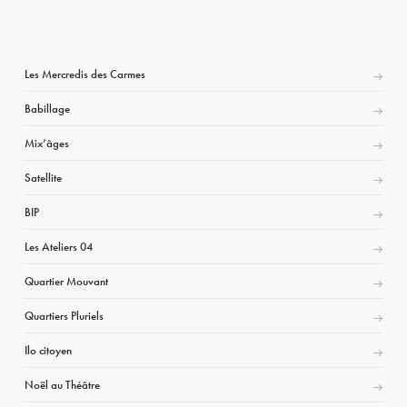
Les Mercredis des Carmes
Babillage
Mix’âges
Satellite
BIP
Les Ateliers 04
Quartier Mouvant
Quartiers Pluriels
Ilo citoyen
Noël au Théâtre