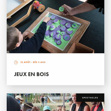
12 AOÛT
- DÈS 5 ANS
JEUX EN BOIS
SPECTACLES