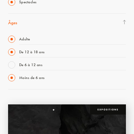
Spectacles
Âges
Adulte
De 12 à 18 ans
De 6 à 12 ans
Moins de 6 ans
EXPOSITIONS