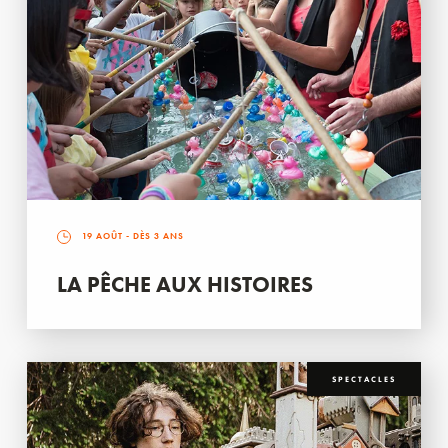
19 AOÛT
- DÈS 3 ANS
LA PÊCHE AUX HISTOIRES
SPECTACLES