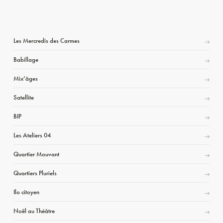
Les Mercredis des Carmes
Babillage
Mix’âges
Satellite
BIP
Les Ateliers 04
Quartier Mouvant
Quartiers Pluriels
Ilo citoyen
Noël au Théâtre