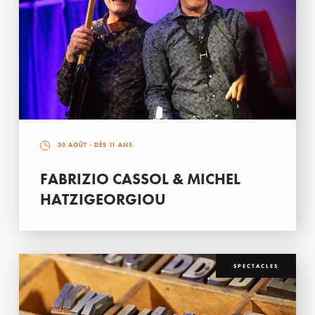
30 AOÛT
- DÈS 11 ANS
FABRIZIO CASSOL & MICHEL
HATZIGEORGIOU
SPECTACLES