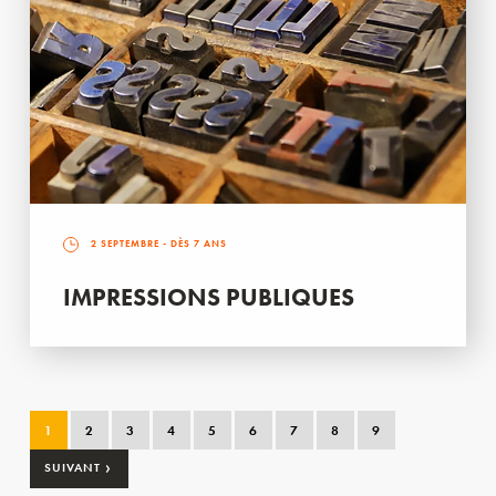
2 SEPTEMBRE
- DÈS 7 ANS
IMPRESSIONS PUBLIQUES
1
2
3
4
5
6
7
8
9
›
SUIVANT