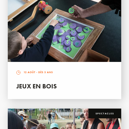
12 AOÛT
- DÈS 5 ANS
JEUX EN BOIS
SPECTACLES