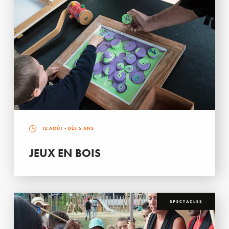
12 AOÛT
- DÈS 5 ANS
JEUX EN BOIS
SPECTACLES