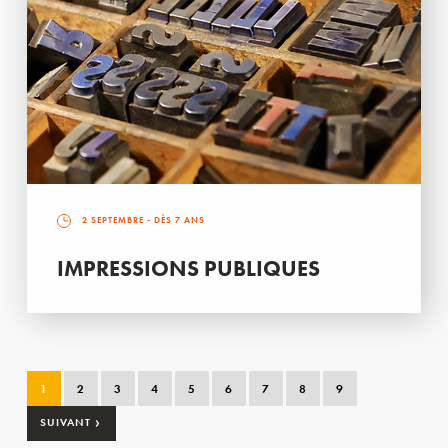
2 SEPTEMBRE
- DÈS 7 ANS
IMPRESSIONS PUBLIQUES
1
2
3
4
5
6
7
8
9
›
SUIVANT