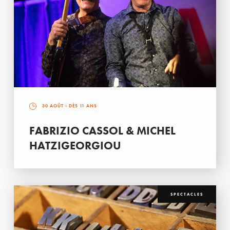
30 AOÛT
- DÈS 11 ANS
FABRIZIO CASSOL & MICHEL
HATZIGEORGIOU
SPECTACLES