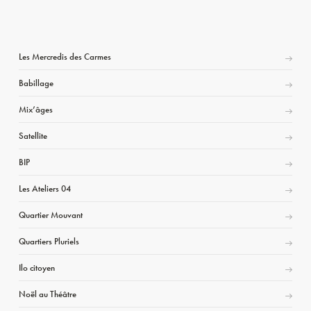
Les Mercredis des Carmes
Babillage
Mix’âges
Satellite
BIP
Les Ateliers 04
Quartier Mouvant
Quartiers Pluriels
Ilo citoyen
Noël au Théâtre