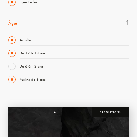
Spectacles
Âges
Adulte
De 12 à 18 ans
De 6 à 12 ans
Moins de 6 ans
EXPOSITIONS