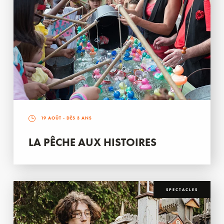
19 AOÛT
- DÈS 3 ANS
LA PÊCHE AUX HISTOIRES
SPECTACLES