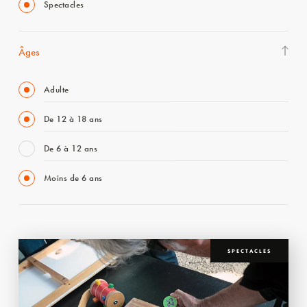
Spectacles
Âges
Adulte
De 12 à 18 ans
De 6 à 12 ans
Moins de 6 ans
SPECTACLES