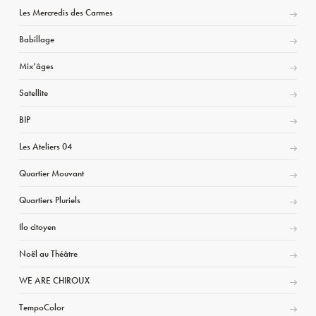
Les Mercredis des Carmes
Babillage
Mix’âges
Satellite
BIP
Les Ateliers 04
Quartier Mouvant
Quartiers Pluriels
Ilo citoyen
Noël au Théâtre
WE ARE CHIROUX
TempoColor