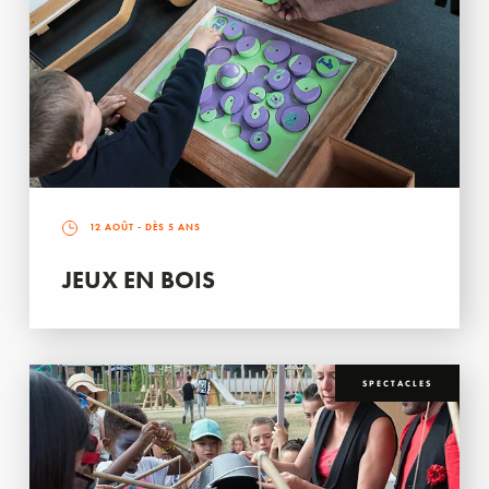
12 AOÛT
- DÈS 5 ANS
JEUX EN BOIS
SPECTACLES