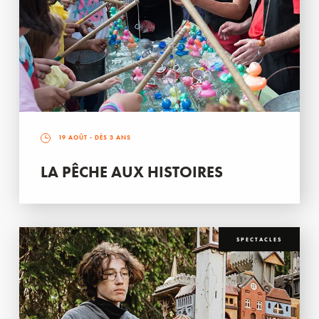
19 AOÛT
- DÈS 3 ANS
LA PÊCHE AUX HISTOIRES
SPECTACLES