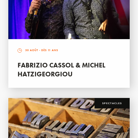
30 AOÛT
- DÈS 11 ANS
FABRIZIO CASSOL & MICHEL
HATZIGEORGIOU
SPECTACLES