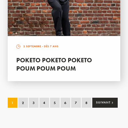
2 SEPTEMBRE
- DÈS 7 ANS
POKETO POKETO POKETO
POUM POUM POUM
›
1
2
3
4
5
6
7
8
SUIVANT