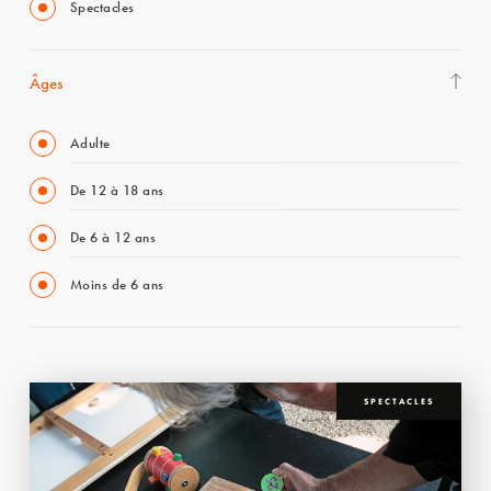
Spectacles
Âges
Adulte
De 12 à 18 ans
De 6 à 12 ans
Moins de 6 ans
SPECTACLES