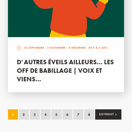
22 SEPTEMBRE
-
3 NOVEMBRE
-
8 DÉCEMBRE
- DE 0 À 3 ANS
D’AUTRES ÉVEILS AILLEURS… LES
OFF DE BABILLAGE | VOIX ET
VIENS…
›
1
2
3
4
5
6
7
8
SUIVANT