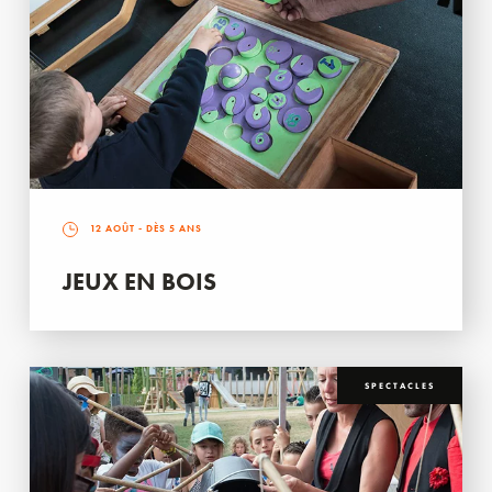
12 AOÛT
- DÈS 5 ANS
JEUX EN BOIS
SPECTACLES