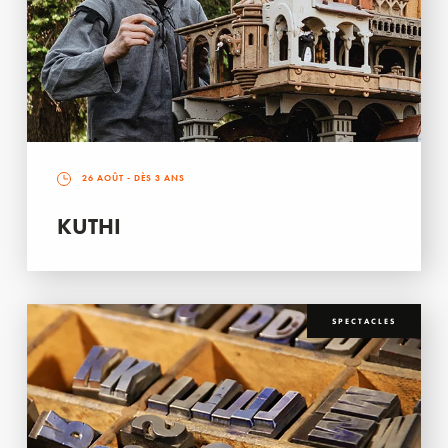
26 AOÛT
- DÈS 3 ANS
KUTHI
SPECTACLES