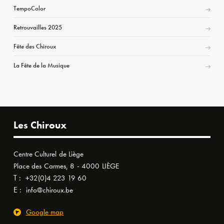
TempoColor
Retrouvailles 2025
Fête des Chiroux
La Fête de la Musique
Les Chiroux
Centre Culturel de Liège
Place des Carmes, 8 - 4000 LIÈGE
T :
+32(0)4 223 19 60
E :
info@chiroux.be
Google map