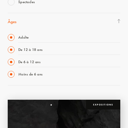
Spectacles
Âges
Adulte
De 12 à 18 ans
De 6 à 12 ans
Moins de 6 ans
EXPOSITIONS