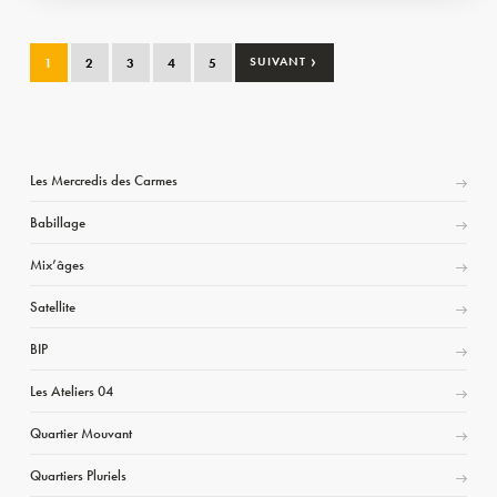
›
1
2
3
4
5
SUIVANT
Les Mercredis des Carmes
Babillage
Mix’âges
Satellite
BIP
Les Ateliers 04
Quartier Mouvant
Quartiers Pluriels