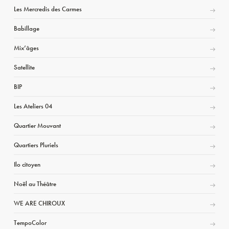
Les Mercredis des Carmes
Babillage
Mix’âges
Satellite
BIP
Les Ateliers 04
Quartier Mouvant
Quartiers Pluriels
Ilo citoyen
Noël au Théâtre
WE ARE CHIROUX
TempoColor