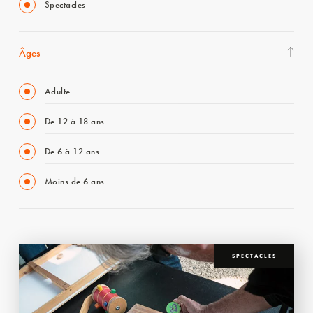
Spectacles
Âges
Adulte
De 12 à 18 ans
De 6 à 12 ans
Moins de 6 ans
SPECTACLES