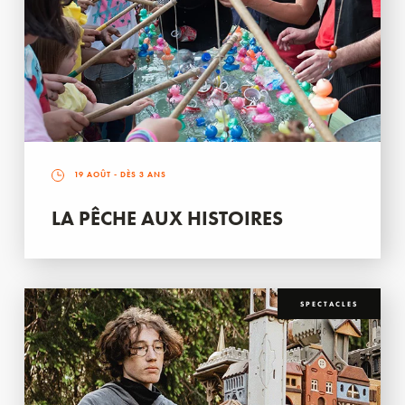
19 AOÛT
- DÈS 3 ANS
LA PÊCHE AUX HISTOIRES
SPECTACLES