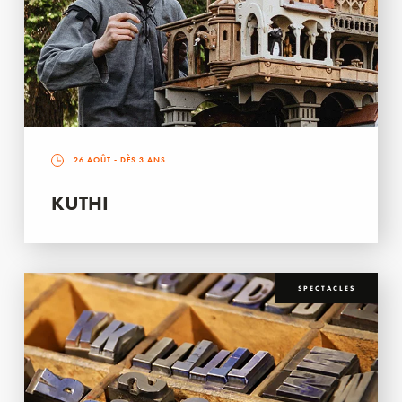
26 AOÛT
- DÈS 3 ANS
KUTHI
SPECTACLES