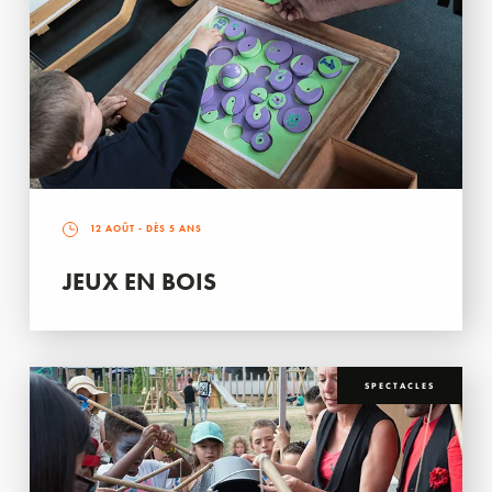
12 AOÛT
- DÈS 5 ANS
JEUX EN BOIS
SPECTACLES