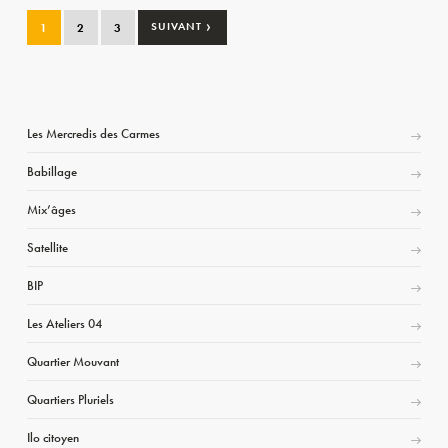
›
1
2
3
SUIVANT
Les Mercredis des Carmes
Babillage
Mix’âges
Satellite
BIP
Les Ateliers 04
Quartier Mouvant
Quartiers Pluriels
Ilo citoyen