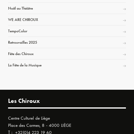
Noël au Théâtre
WE ARE CHIROUX
TempoColor
Retrouvailles 2025
Fête des Chiroux
La Fête de la Musique
Les Chiroux
Centre Culturel de Liège
Place des Carmes, 8 - 4000 LIÈGE
T :
+32(0)4 223 19 60