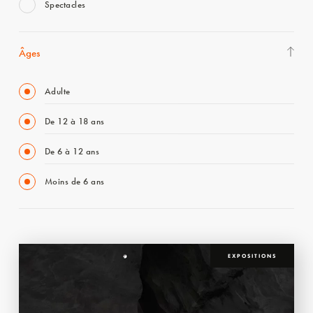
Spectacles
Âges
Adulte
De 12 à 18 ans
De 6 à 12 ans
Moins de 6 ans
EXPOSITIONS