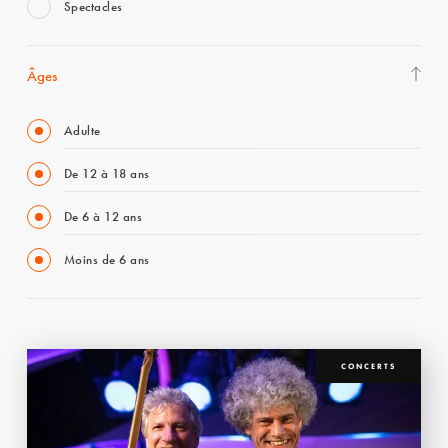
Spectacles
Âges
Adulte
De 12 à 18 ans
De 6 à 12 ans
Moins de 6 ans
CONCERTS