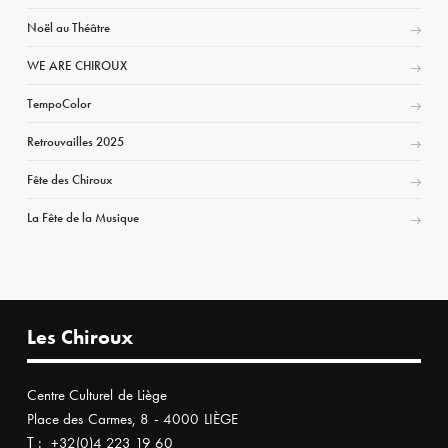
Noël au Théâtre
WE ARE CHIROUX
TempoColor
Retrouvailles 2025
Fête des Chiroux
La Fête de la Musique
Les Chiroux
Centre Culturel de Liège
Place des Carmes, 8 - 4000 LIÈGE
T :
+32(0)4 223 19 60