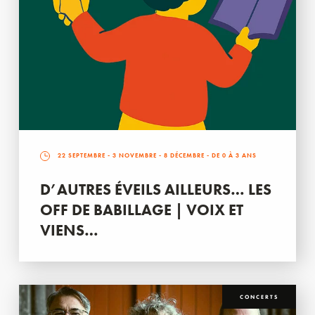
22 SEPTEMBRE
-
3 NOVEMBRE
-
8 DÉCEMBRE
- DE 0 À 3 ANS
D’AUTRES ÉVEILS AILLEURS… LES
OFF DE BABILLAGE | VOIX ET
VIENS…
CONCERTS