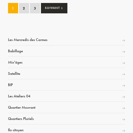
›
1
2
3
SUIVANT
Les Mercredis des Carmes
Babillage
Mix’âges
Satellite
BIP
Les Ateliers 04
Quartier Mouvant
Quartiers Pluriels
Ilo citoyen