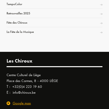
TempoColor
Retrouvailles 2025
Fête des Chiroux
La Fête de la Musique
Les Chiroux
Centre Culturel de Liège
Place des Carmes, 8 - 4000 LIÈGE
T :
+32(0)4 223 19 60
E :
info@chiroux.be
Google map