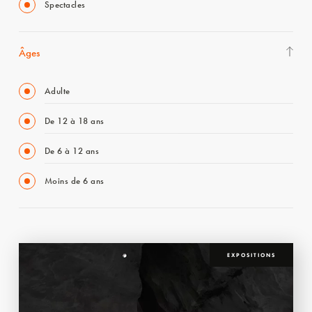
Spectacles
Âges
Adulte
De 12 à 18 ans
De 6 à 12 ans
Moins de 6 ans
EXPOSITIONS