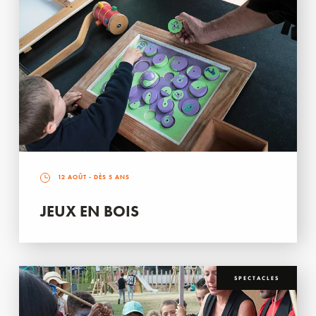
12 AOÛT
- DÈS 5 ANS
JEUX EN BOIS
SPECTACLES