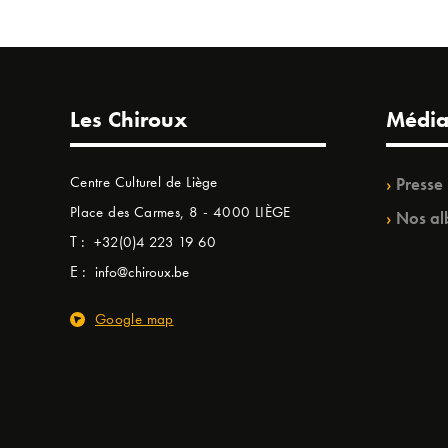
Les Chiroux
Média
Centre Culturel de Liège
Presse
Place des Carmes, 8 - 4000 LIÈGE
Nos al
T :
+32(0)4 223 19 60
E :
info@chiroux.be
Google map