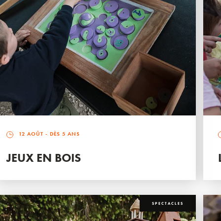
12 AOÛT
- DÈS 5 ANS
JEUX EN BOIS
SPECTACLES