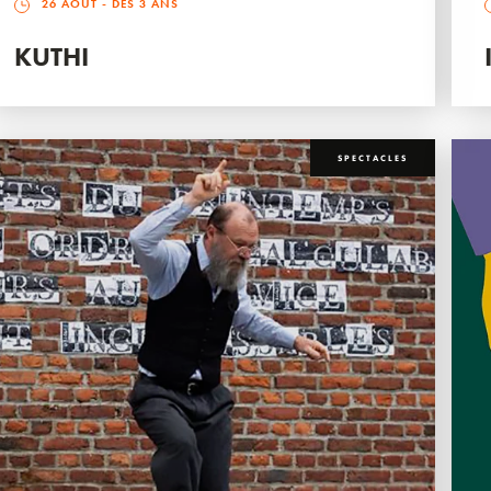
26 AOÛT
- DÈS 3 ANS
KUTHI
SPECTACLES