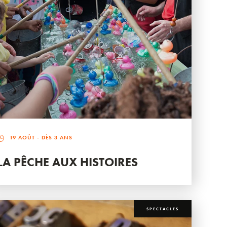
19 AOÛT
- DÈS 3 ANS
LA PÊCHE AUX HISTOIRES
SPECTACLES