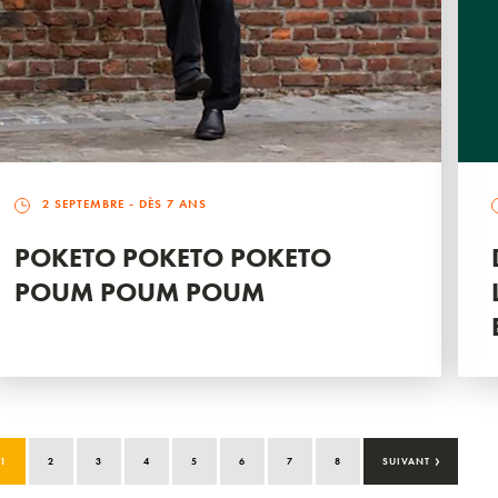
2 SEPTEMBRE
- DÈS 7 ANS
POKETO POKETO POKETO
POUM POUM POUM
›
1
2
3
4
5
6
7
8
SUIVANT