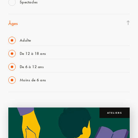
Spectacles
Âges
Adulte
De 12 à 18 ans
De 6 à 12 ans
Moins de 6 ans
ATELIERS