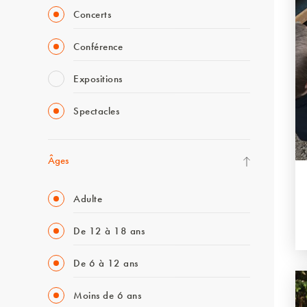
Concerts
Conférence
Expositions
Spectacles
Âges
Adulte
De 12 à 18 ans
De 6 à 12 ans
Moins de 6 ans