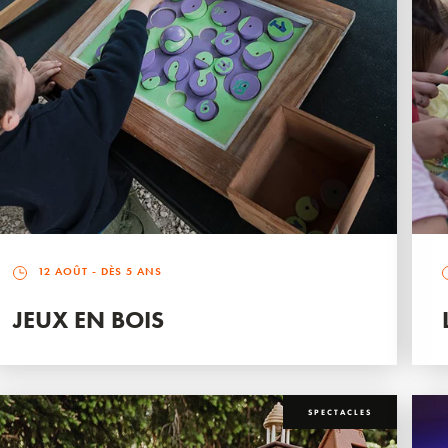
12 AOÛT
- DÈS 5 ANS
JEUX EN BOIS
SPECTACLES