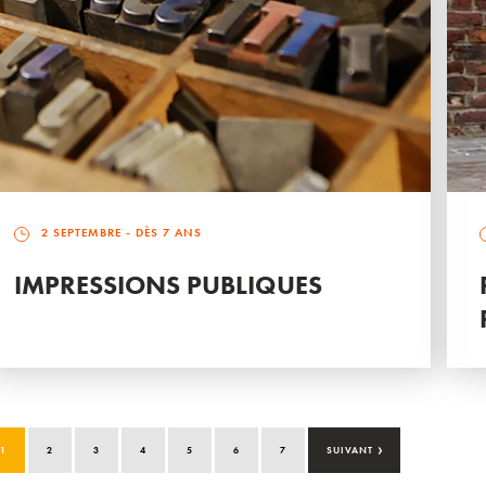
2 SEPTEMBRE
- DÈS 7 ANS
IMPRESSIONS PUBLIQUES
›
1
2
3
4
5
6
7
SUIVANT