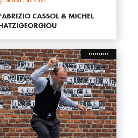
30 AOÛT
- DÈS 11 ANS
FABRIZIO CASSOL & MICHEL
HATZIGEORGIOU
SPECTACLES