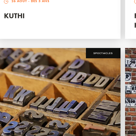
26 AOÛT
- DÈS 3 ANS
KUTHI
SPECTACLES