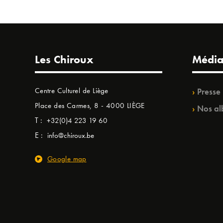
Les Chiroux
Média
Centre Culturel de Liège
Presse
Place des Carmes, 8 - 4000 LIÈGE
Nos al
T :
+32(0)4 223 19 60
E :
info@chiroux.be
Google map