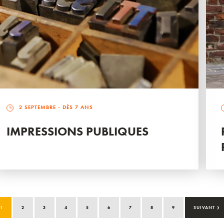
2 SEPTEMBRE
- DÈS 7 ANS
IMPRESSIONS PUBLIQUES
›
1
2
3
4
5
6
7
8
9
SUIVANT