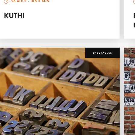
26 AOÛT
- DÈS 3 ANS
KUTHI
SPECTACLES