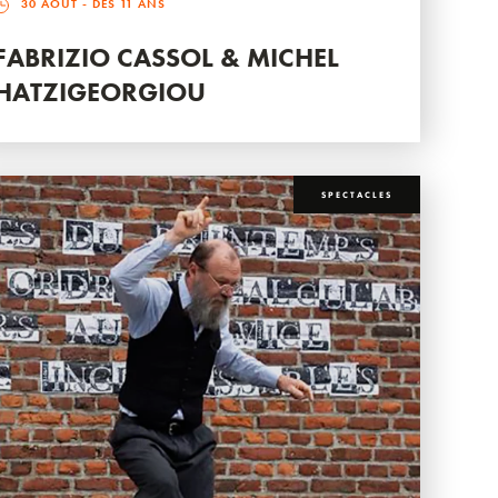
30 AOÛT
- DÈS 11 ANS
FABRIZIO CASSOL & MICHEL
HATZIGEORGIOU
SPECTACLES