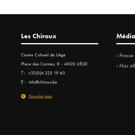
Les Chiroux
Média
Centre Culturel de Liège
Presse
Place des Carmes, 8 - 4000 LIÈGE
Nos al
T :
+32(0)4 223 19 60
E :
info@chiroux.be
Google map