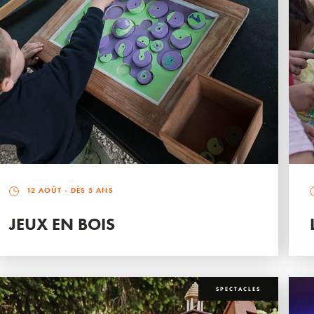
12 AOÛT
- DÈS 5 ANS
JEUX EN BOIS
SPECTACLES