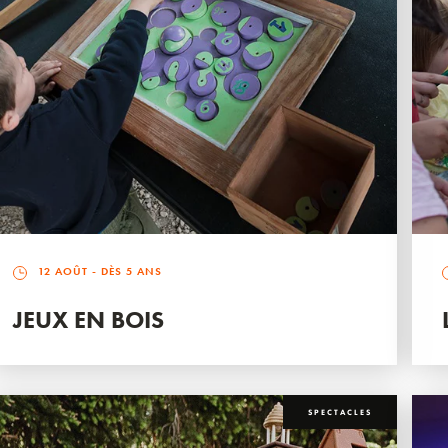
12 AOÛT
- DÈS 5 ANS
JEUX EN BOIS
SPECTACLES