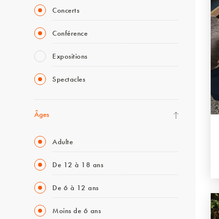
Concerts
Conférence
Expositions
Spectacles
Âges
Adulte
De 12 à 18 ans
De 6 à 12 ans
Moins de 6 ans