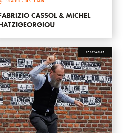
30 AOÛT
- DÈS 11 ANS
FABRIZIO CASSOL & MICHEL
HATZIGEORGIOU
SPECTACLES