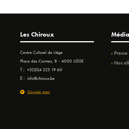
Les Chiroux
Média
Centre Culturel de Liège
Presse
Place des Carmes, 8 - 4000 LIÈGE
Nos al
T :
+32(0)4 223 19 60
E :
info@chiroux.be
Google map