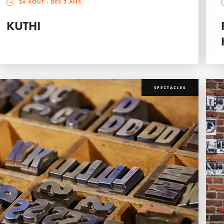
26 AOÛT
- DÈS 3 ANS
KUTHI
SPECTACLES