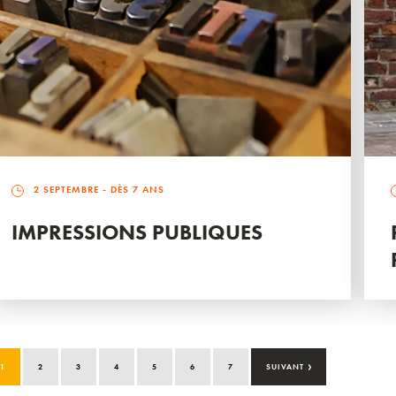
2 SEPTEMBRE
- DÈS 7 ANS
IMPRESSIONS PUBLIQUES
›
1
2
3
4
5
6
7
SUIVANT