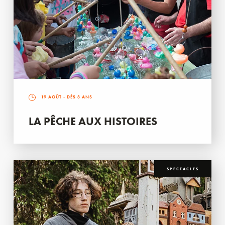
19 AOÛT
- DÈS 3 ANS
LA PÊCHE AUX HISTOIRES
SPECTACLES