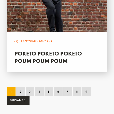
2 SEPTEMBRE
- DÈS 7 ANS
POKETO POKETO POKETO
POUM POUM POUM
1
2
3
4
5
6
7
8
9
›
SUIVANT