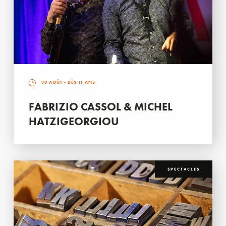
30 AOÛT
- DÈS 11 ANS
FABRIZIO CASSOL & MICHEL
HATZIGEORGIOU
SPECTACLES