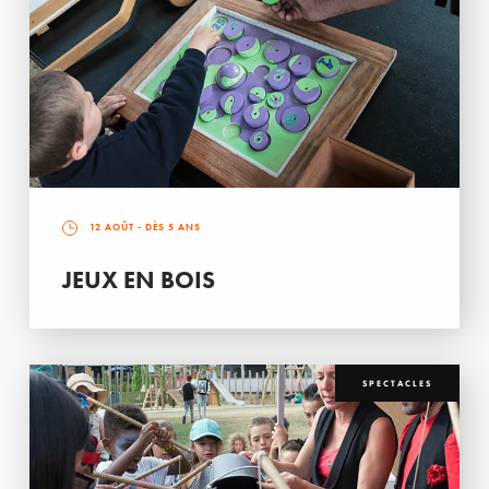
12 AOÛT
- DÈS 5 ANS
JEUX EN BOIS
SPECTACLES