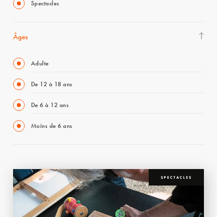
Spectacles
Âges
Adulte
De 12 à 18 ans
De 6 à 12 ans
Moins de 6 ans
SPECTACLES