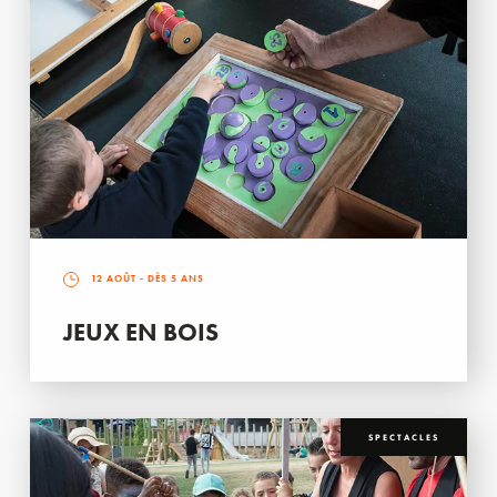
12 AOÛT
- DÈS 5 ANS
JEUX EN BOIS
SPECTACLES