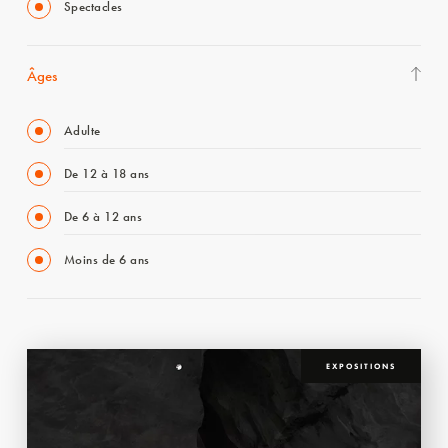
Spectacles
Âges
Adulte
De 12 à 18 ans
De 6 à 12 ans
Moins de 6 ans
EXPOSITIONS