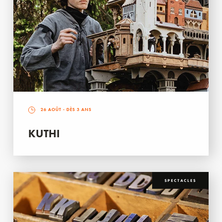
26 AOÛT
- DÈS 3 ANS
KUTHI
SPECTACLES