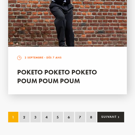
2 SEPTEMBRE
- DÈS 7 ANS
POKETO POKETO POKETO
POUM POUM POUM
›
1
2
3
4
5
6
7
8
SUIVANT