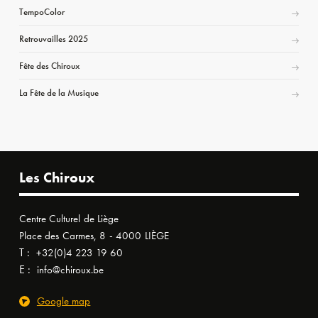
TempoColor
Retrouvailles 2025
Fête des Chiroux
La Fête de la Musique
Les Chiroux
Centre Culturel de Liège
Place des Carmes, 8 - 4000 LIÈGE
T :
+32(0)4 223 19 60
E :
info@chiroux.be
Google map