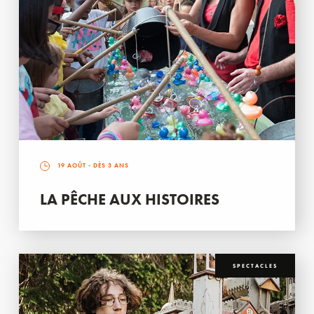
19 AOÛT
- DÈS 3 ANS
LA PÊCHE AUX HISTOIRES
SPECTACLES