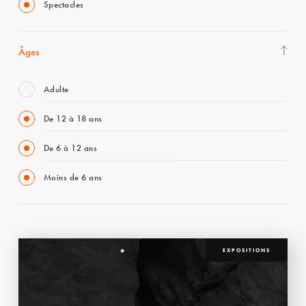
Spectacles
Âges
Adulte
De 12 à 18 ans
De 6 à 12 ans
Moins de 6 ans
EXPOSITIONS