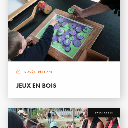
12 AOÛT
- DÈS 5 ANS
JEUX EN BOIS
SPECTACLES