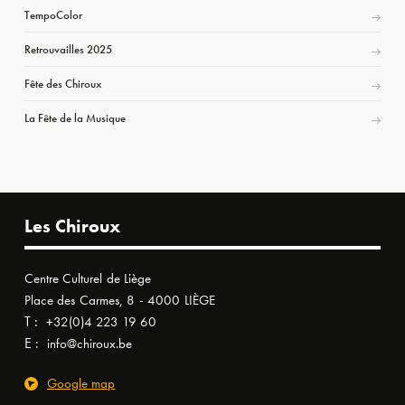
TempoColor
Retrouvailles 2025
Fête des Chiroux
La Fête de la Musique
Les Chiroux
Centre Culturel de Liège
Place des Carmes, 8 - 4000 LIÈGE
T :
+32(0)4 223 19 60
E :
info@chiroux.be
Google map