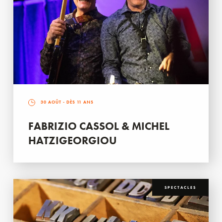
30 AOÛT
- DÈS 11 ANS
FABRIZIO CASSOL & MICHEL
HATZIGEORGIOU
SPECTACLES