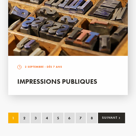
2 SEPTEMBRE
- DÈS 7 ANS
IMPRESSIONS PUBLIQUES
›
1
2
3
4
5
6
7
8
SUIVANT