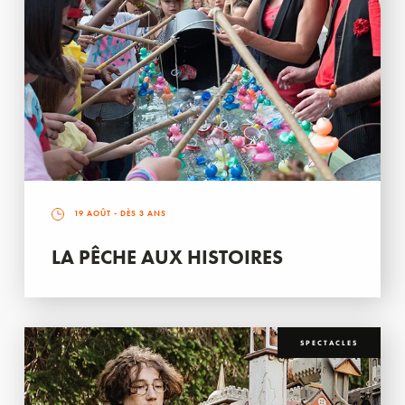
19 AOÛT
- DÈS 3 ANS
LA PÊCHE AUX HISTOIRES
SPECTACLES