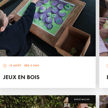
12 AOÛT
- DÈS 5 ANS
JEUX EN BOIS
SPECTACLES