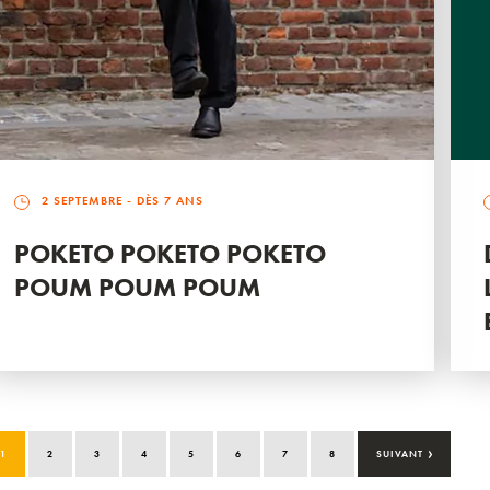
2 SEPTEMBRE
- DÈS 7 ANS
POKETO POKETO POKETO
POUM POUM POUM
›
1
2
3
4
5
6
7
8
SUIVANT