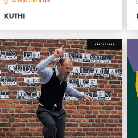
26 AOÛT
- DÈS 3 ANS
KUTHI
SPECTACLES