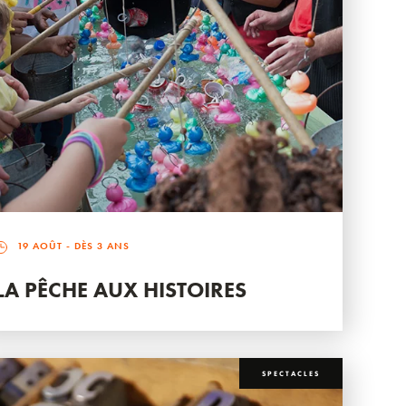
19 AOÛT
- DÈS 3 ANS
LA PÊCHE AUX HISTOIRES
SPECTACLES