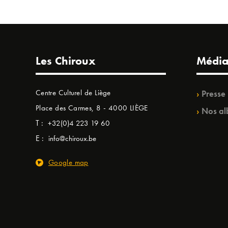
Les Chiroux
Média
Centre Culturel de Liège
Presse
Place des Carmes, 8 - 4000 LIÈGE
Nos al
T :
+32(0)4 223 19 60
E :
info@chiroux.be
Google map