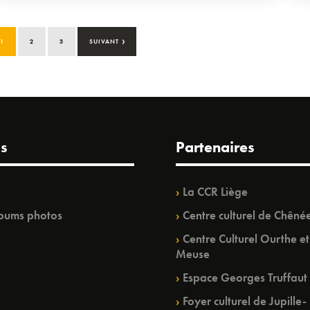
›
1
2
3
SUIVANT
s
Partenaires
La CCR Liège
bums photos
Centre culturel de Chêné
Centre Culturel Ourthe et
Meuse
Espace Georges Truffaut
Foyer culturel de Jupille-