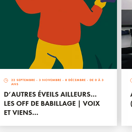
22 SEPTEMBRE
-
3 NOVEMBRE
-
8 DÉCEMBRE
- DE 0 À 3
ANS
D’AUTRES ÉVEILS AILLEURS…
LES OFF DE BABILLAGE | VOIX
ET VIENS…