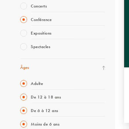
Concerts
Conférence
Expositions
Spectacles
Âges
Adulte
De 12 à 18 ans
De 6 à 12 ans
Moins de 6 ans