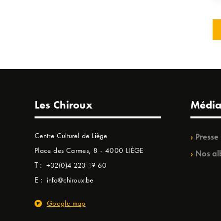
Les Chiroux
Média
Centre Culturel de Liège
Presse
Place des Carmes, 8 - 4000 LIÈGE
Nos al
T :
+32(0)4 223 19 60
E :
info@chiroux.be
Google map