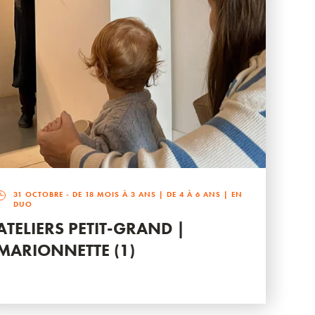
31 OCTOBRE
- DE 18 MOIS À 3 ANS | DE 4 À 6 ANS | EN
DUO
ATELIERS PETIT-GRAND |
MARIONNETTE (1)