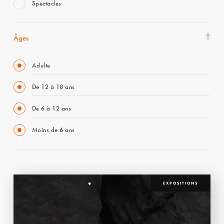
Spectacles
Âges
Adulte
De 12 à 18 ans
De 6 à 12 ans
Moins de 6 ans
EXPOSITIONS