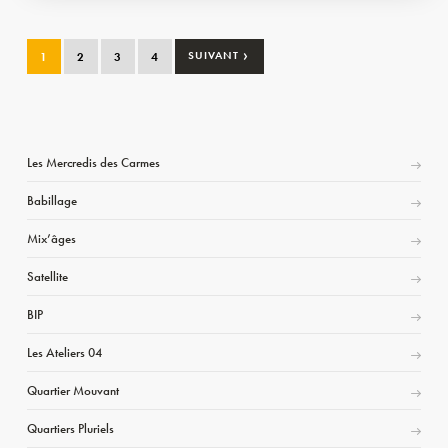
›
1
2
3
4
SUIVANT
Les Mercredis des Carmes
Babillage
Mix’âges
Satellite
BIP
Les Ateliers 04
Quartier Mouvant
Quartiers Pluriels