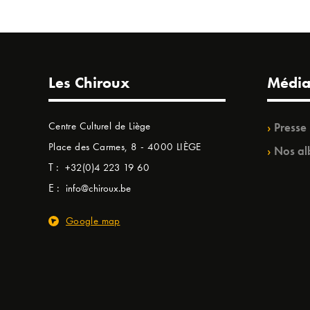
Les Chiroux
Média
Centre Culturel de Liège
Presse
Place des Carmes, 8 - 4000 LIÈGE
Nos al
T :
+32(0)4 223 19 60
E :
info@chiroux.be
Google map