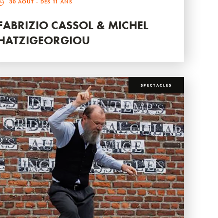
30 AOÛT
- DÈS 11 ANS
FABRIZIO CASSOL & MICHEL
HATZIGEORGIOU
SPECTACLES