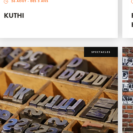
26 AOÛT
- DÈS 3 ANS
KUTHI
SPECTACLES