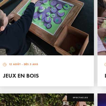
12 AOÛT
- DÈS 5 ANS
JEUX EN BOIS
SPECTACLES