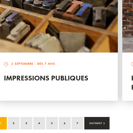
2 SEPTEMBRE
- DÈS 7 ANS
IMPRESSIONS PUBLIQUES
›
1
2
3
4
5
6
7
SUIVANT