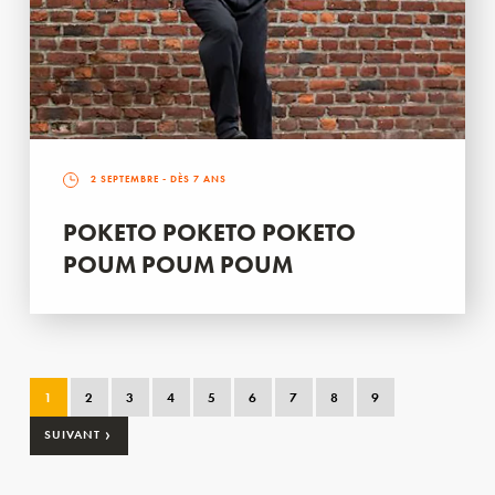
2 SEPTEMBRE
- DÈS 7 ANS
POKETO POKETO POKETO
POUM POUM POUM
1
2
3
4
5
6
7
8
9
›
SUIVANT