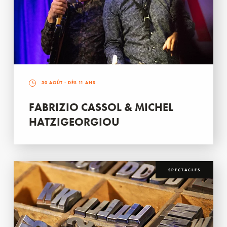
30 AOÛT
- DÈS 11 ANS
FABRIZIO CASSOL & MICHEL
HATZIGEORGIOU
SPECTACLES