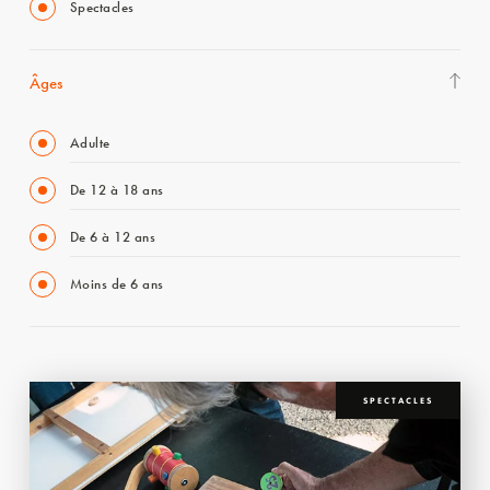
Spectacles
Âges
Adulte
De 12 à 18 ans
De 6 à 12 ans
Moins de 6 ans
SPECTACLES