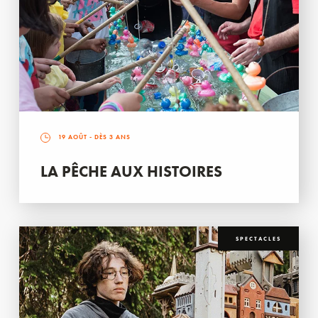
19 AOÛT
- DÈS 3 ANS
LA PÊCHE AUX HISTOIRES
SPECTACLES