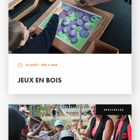
12 AOÛT
- DÈS 5 ANS
JEUX EN BOIS
SPECTACLES