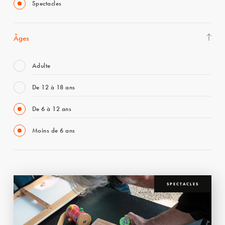
Spectacles
Âges
Adulte
De 12 à 18 ans
De 6 à 12 ans
Moins de 6 ans
SPECTACLES