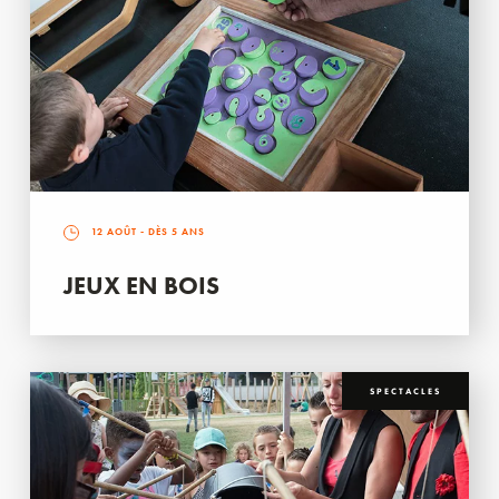
12 AOÛT
- DÈS 5 ANS
JEUX EN BOIS
SPECTACLES