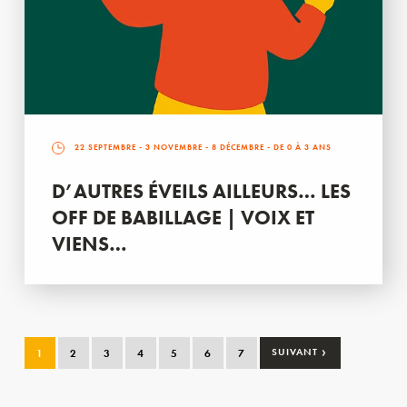
22 SEPTEMBRE
-
3 NOVEMBRE
-
8 DÉCEMBRE
- DE 0 À 3 ANS
D’AUTRES ÉVEILS AILLEURS… LES
OFF DE BABILLAGE | VOIX ET
VIENS…
›
1
2
3
4
5
6
7
SUIVANT