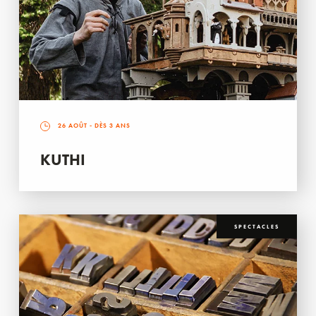
26 AOÛT
- DÈS 3 ANS
KUTHI
SPECTACLES