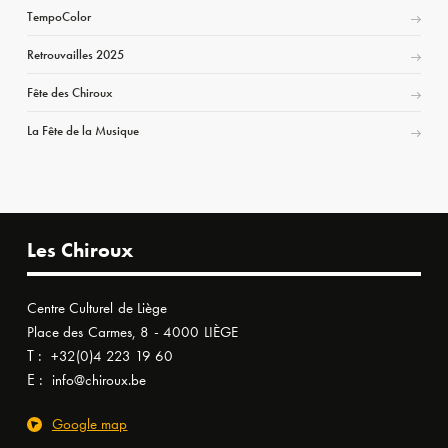
TempoColor
Retrouvailles 2025
Fête des Chiroux
La Fête de la Musique
Les Chiroux
Centre Culturel de Liège
Place des Carmes, 8 - 4000 LIÈGE
T :
+32(0)4 223 19 60
E :
info@chiroux.be
Google map