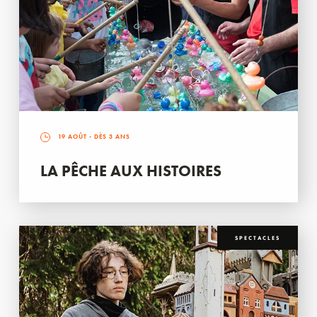
19 AOÛT
- DÈS 3 ANS
LA PÊCHE AUX HISTOIRES
SPECTACLES