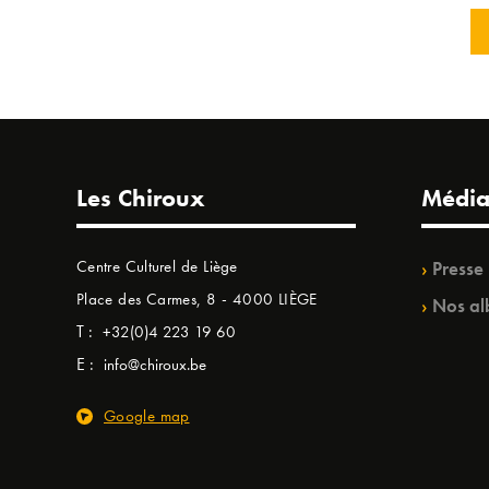
Les Chiroux
Média
Centre Culturel de Liège
Presse
Place des Carmes, 8 - 4000 LIÈGE
Nos al
T :
+32(0)4 223 19 60
E :
info@chiroux.be
Google map