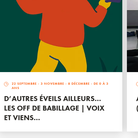
22 SEPTEMBRE
-
3 NOVEMBRE
-
8 DÉCEMBRE
- DE 0 À 3
ANS
D’AUTRES ÉVEILS AILLEURS…
LES OFF DE BABILLAGE | VOIX
ET VIENS…