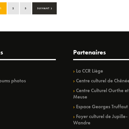
›
1
2
3
SUIVANT
s
Partenaires
La CCR Liège
bums photos
Centre culturel de Chêné
Centre Culturel Ourthe et
Meuse
Espace Georges Truffaut
Foyer culturel de Jupille-
Wandre