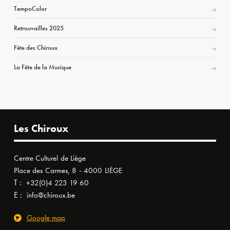
TempoColor
Retrouvailles 2025
Fête des Chiroux
La Fête de la Musique
Les Chiroux
Centre Culturel de Liège
Place des Carmes, 8 - 4000 LIÈGE
T :
+32(0)4 223 19 60
E :
info@chiroux.be
Google map