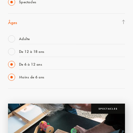
Spectacles
Âges
Adulte
De 12 à 18 ans
De 6 à 12 ans
Moins de 6 ans
SPECTACLES