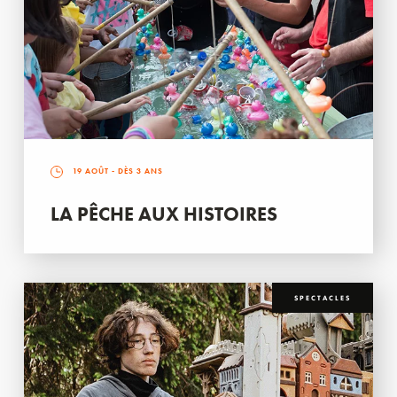
19 AOÛT
- DÈS 3 ANS
LA PÊCHE AUX HISTOIRES
SPECTACLES