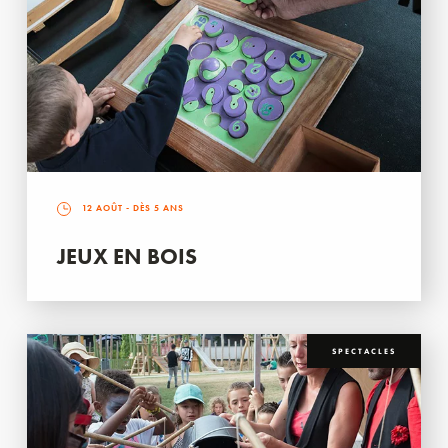
12 AOÛT
- DÈS 5 ANS
JEUX EN BOIS
SPECTACLES