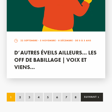
22 SEPTEMBRE
-
3 NOVEMBRE
-
8 DÉCEMBRE
- DE 0 À 3 ANS
D’AUTRES ÉVEILS AILLEURS… LES
OFF DE BABILLAGE | VOIX ET
VIENS…
›
1
2
3
4
5
6
7
8
SUIVANT