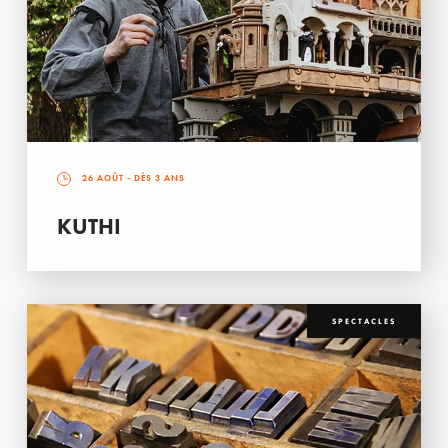
26 AOÛT
- DÈS 3 ANS
KUTHI
SPECTACLES