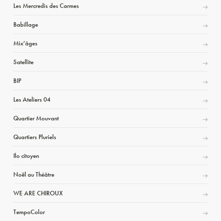
Les Mercredis des Carmes
Babillage
Mix’âges
Satellite
BIP
Les Ateliers 04
Quartier Mouvant
Quartiers Pluriels
Ilo citoyen
Noël au Théâtre
WE ARE CHIROUX
TempoColor