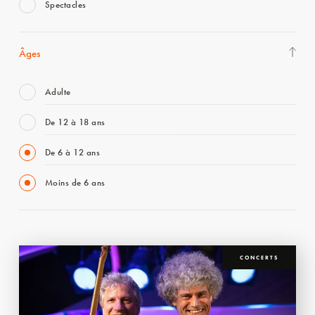
Spectacles
Âges
Adulte
De 12 à 18 ans
De 6 à 12 ans
Moins de 6 ans
CONCERTS