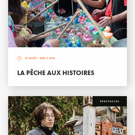
19 AOÛT
- DÈS 3 ANS
LA PÊCHE AUX HISTOIRES
SPECTACLES