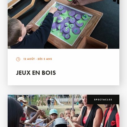
12 AOÛT
- DÈS 5 ANS
JEUX EN BOIS
SPECTACLES