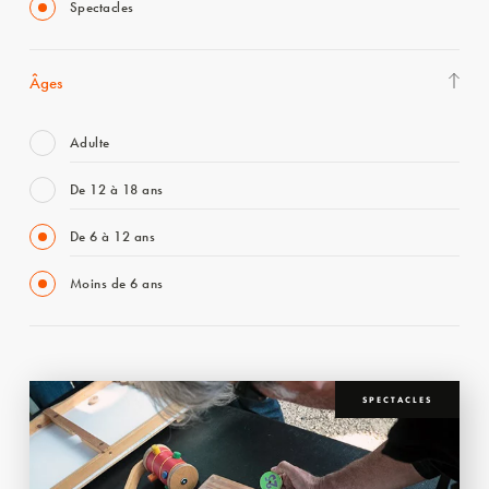
Spectacles
Âges
Adulte
De 12 à 18 ans
De 6 à 12 ans
Moins de 6 ans
SPECTACLES