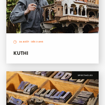
26 AOÛT
- DÈS 3 ANS
KUTHI
SPECTACLES