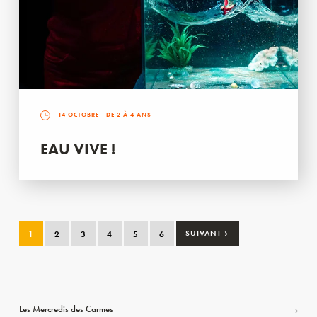
14 OCTOBRE
- DE 2 À 4 ANS
EAU VIVE !
›
1
2
3
4
5
6
SUIVANT
Les Mercredis des Carmes