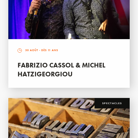
30 AOÛT
- DÈS 11 ANS
FABRIZIO CASSOL & MICHEL
HATZIGEORGIOU
SPECTACLES