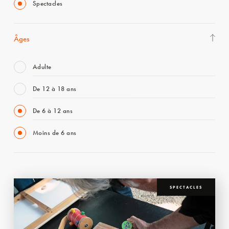
Spectacles
Âges
Adulte
De 12 à 18 ans
De 6 à 12 ans
Moins de 6 ans
SPECTACLES