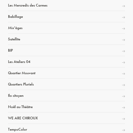
Les Mercredis des Carmes
Babillage
Mix’âges
Satellite
BIP
Les Ateliers 04
Quartier Mouvant
Quartiers Pluriels
Ilo citoyen
Noël au Théâtre
WE ARE CHIROUX
TempoColor