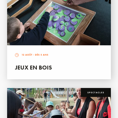
12 AOÛT
- DÈS 5 ANS
JEUX EN BOIS
SPECTACLES