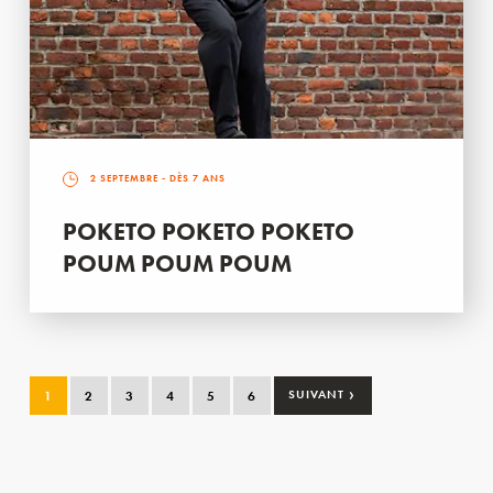
2 SEPTEMBRE
- DÈS 7 ANS
POKETO POKETO POKETO
POUM POUM POUM
›
1
2
3
4
5
6
SUIVANT