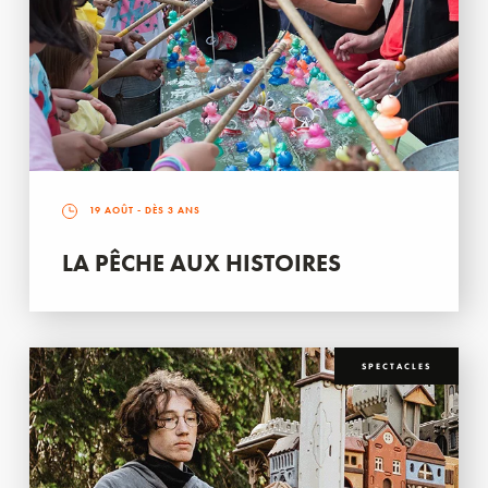
19 AOÛT
- DÈS 3 ANS
LA PÊCHE AUX HISTOIRES
SPECTACLES