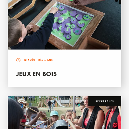
12 AOÛT
- DÈS 5 ANS
JEUX EN BOIS
SPECTACLES