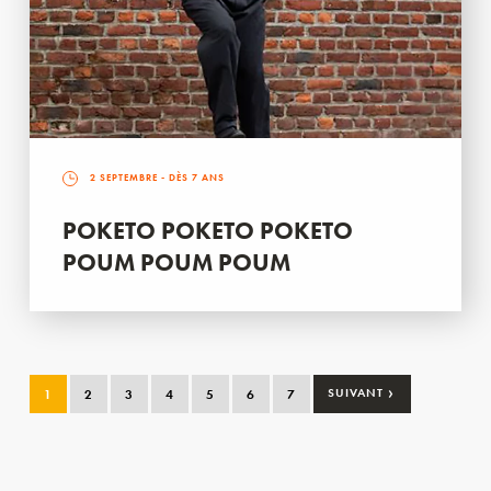
2 SEPTEMBRE
- DÈS 7 ANS
POKETO POKETO POKETO
POUM POUM POUM
›
1
2
3
4
5
6
7
SUIVANT