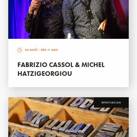
30 AOÛT
- DÈS 11 ANS
FABRIZIO CASSOL & MICHEL
HATZIGEORGIOU
SPECTACLES