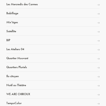
Les Mercredis des Carmes
Babillage
Mix’âges
Satellite
BIP
Les Ateliers 04
Quartier Mouvant
Quartiers Pluriels
Ilo citoyen
Noël au Théâtre
WE ARE CHIROUX
TempoColor