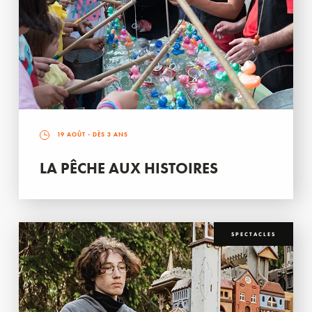
19 AOÛT
- DÈS 3 ANS
LA PÊCHE AUX HISTOIRES
SPECTACLES