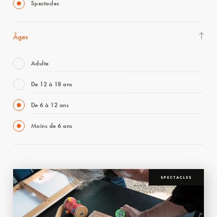
Spectacles
Âges
Adulte
De 12 à 18 ans
De 6 à 12 ans
Moins de 6 ans
SPECTACLES