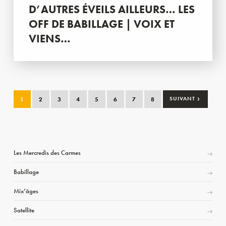
D’AUTRES ÉVEILS AILLEURS… LES
OFF DE BABILLAGE | VOIX ET
VIENS…
›
1
2
3
4
5
6
7
8
SUIVANT
Les Mercredis des Carmes
Babillage
Mix’âges
Satellite