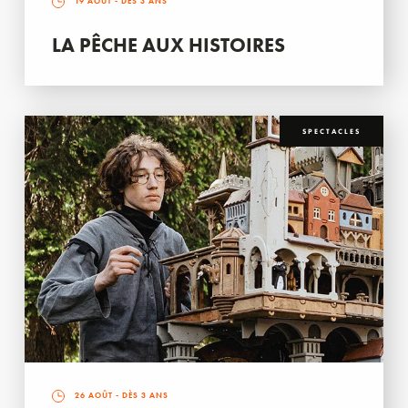
19 AOÛT
- DÈS 3 ANS
LA PÊCHE AUX HISTOIRES
SPECTACLES
26 AOÛT
- DÈS 3 ANS