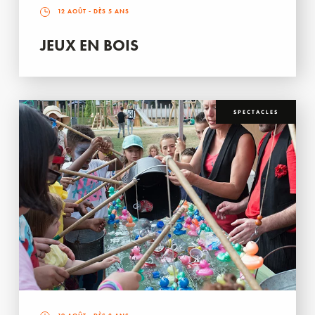
12 AOÛT
- DÈS 5 ANS
JEUX EN BOIS
SPECTACLES